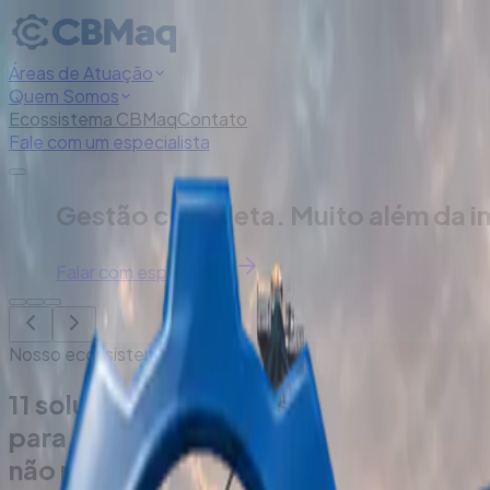
Áreas de Atuação
Quem Somos
Ecossistema CBMaq
Contato
Fale com um especialista
Potência que transforma. Equipament
Nossas Soluções
Nosso ecossistema
11 soluções integradas
para a sua operação
não parar.